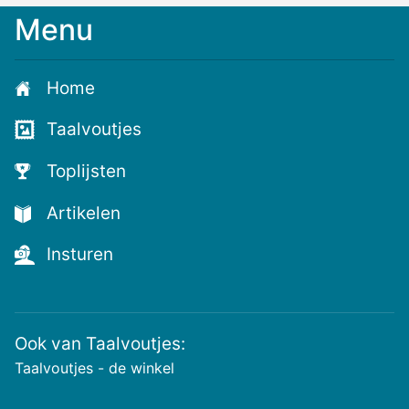
Menu
Meld
je
aan
Home
voor
de
Taalvoutjes
nieuwste
voutjes
Toplijsten
en
de
Artikelen
voutste
nieuwtjes!
Insturen
Ook van Taalvoutjes:
Taalvoutjes - de winkel