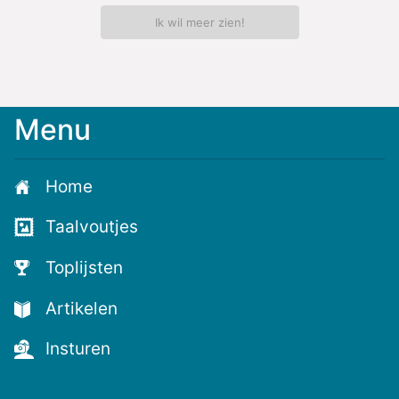
Ik wil meer zien!
Menu
Meld
je
aan
Home
voor
de
Taalvoutjes
nieuwste
voutjes
Toplijsten
en
de
Artikelen
voutste
nieuwtjes!
Insturen