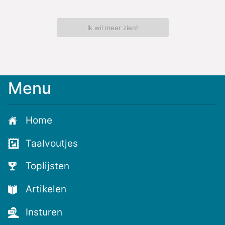
Ik wil meer zien!
Menu
Meld
je
aan
Home
voor
de
Taalvoutjes
nieuwste
voutjes
Toplijsten
en
de
Artikelen
voutste
nieuwtjes!
Insturen