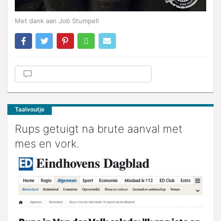
Met dank aan Job Stumpel!
Taalvoutje
Rups getuigt na brute aanval met
mes en vork.