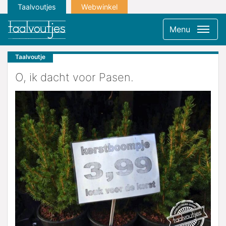
Taalvoutjes
Webwinkel
Menu
Taalvoutje
O, ik dacht voor Pasen.