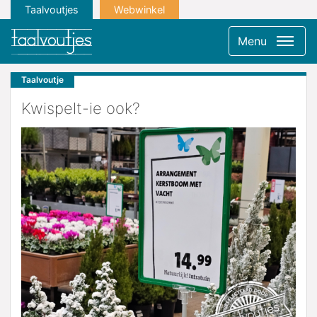
Taalvoutjes
Webwinkel
Menu
Taalvoutje
Kwispelt-ie ook?