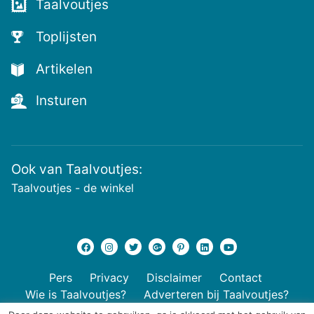
Taalvoutjes
nieuwste
voutjes
Toplijsten
en
de
Artikelen
voutste
nieuwtjes!
Insturen
Ook van Taalvoutjes:
Taalvoutjes - de winkel
Pers
Privacy
Disclaimer
Contact
Wie is Taalvoutjes?
Adverteren bij Taalvoutjes?