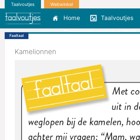
Taalvoutjes
Webwinkel
Home
Taalvoutjes
Grappigste taalvout 2025
Faaltaal
Kamelionnen