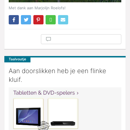
Met dank aan Marjolijn Roelofs!
Taalvoutje
Aan doorslikken heb je een flinke
kluif.