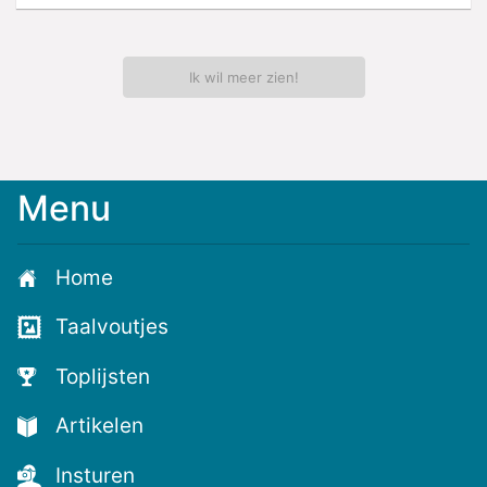
Ik wil meer zien!
Menu
Meld
je
aan
Home
voor
de
Taalvoutjes
nieuwste
voutjes
Toplijsten
en
de
Artikelen
voutste
nieuwtjes!
Insturen