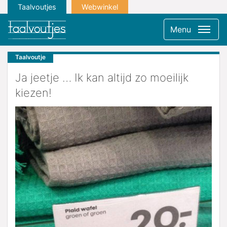
Taalvoutjes
Webwinkel
Menu
Taalvoutje
Ja jeetje … Ik kan altijd zo moeilijk
kiezen!