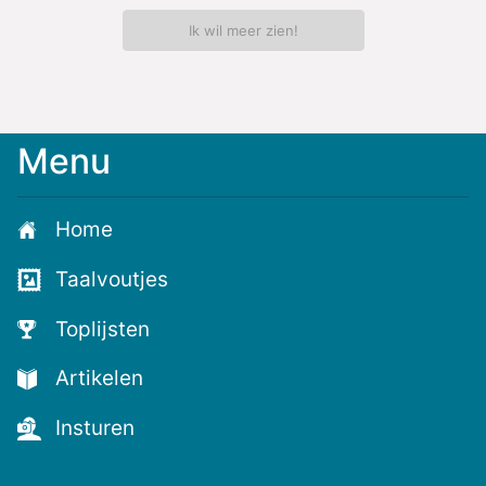
Ik wil meer zien!
Menu
Meld
je
aan
Home
voor
de
Taalvoutjes
nieuwste
voutjes
Toplijsten
en
de
Artikelen
voutste
nieuwtjes!
Insturen