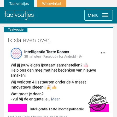
Taalvoutjes
Webwinkel
Menu
Taalvoutje
Ik sla even over.
Met dank aan Mirjam van der Woude!