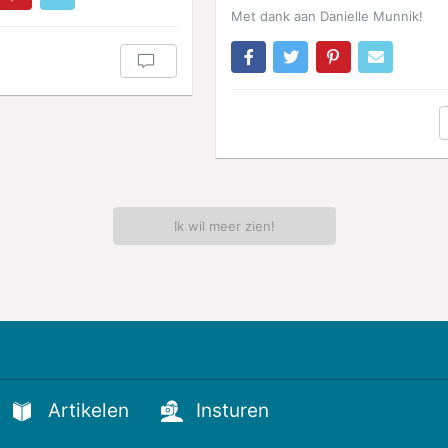
Met dank aan Danielle Munnik!
Ik wil meer zien!
Artikelen
Insturen