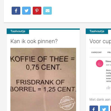
Taalvoutje
Taalvoutje
Kan ik ook pinnen?
Voor cup
Met dank aan 