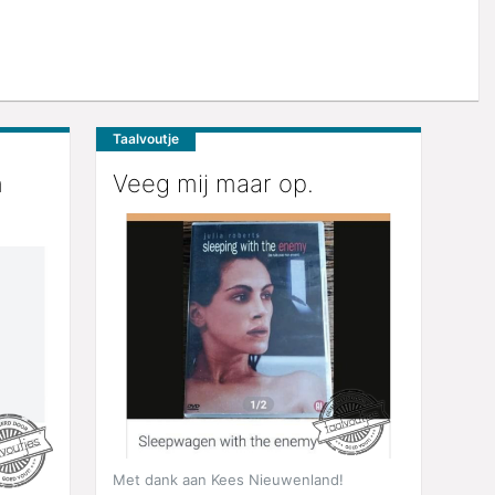
Taalvoutje
n
Veeg mij maar op.
Met dank aan Kees Nieuwenland!