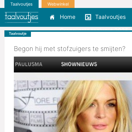
Taalvoutjes
Webwinkel
Home
Taalvoutjes
Grappigste taalvout 2025
Taalvoutje
Begon hij met stofzuigers te smijten?