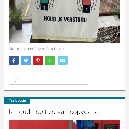
Met dank aan Vezira Fetahovic!
Taalvoutje
Ik houd nooit zo van copycats.