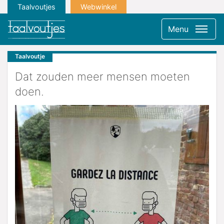
Taalvoutjes
Webwinkel
Menu
Taalvoutje
Dat zouden meer mensen moeten
doen.