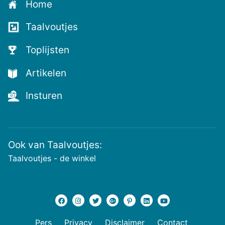
Home
voor
de
Taalvoutjes
nieuwste
voutjes
Toplijsten
en
de
Artikelen
voutste
nieuwtjes!
Insturen
Ook van Taalvoutjes:
Taalvoutjes - de winkel
Pers
Privacy
Disclaimer
Contact