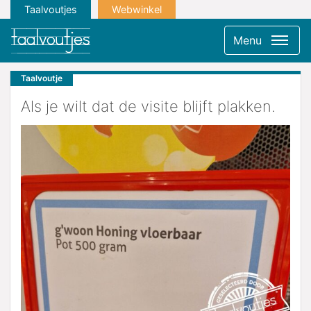
Taalvoutjes
Webwinkel
Menu
Taalvoutje
Als je wilt dat de visite blijft plakken.