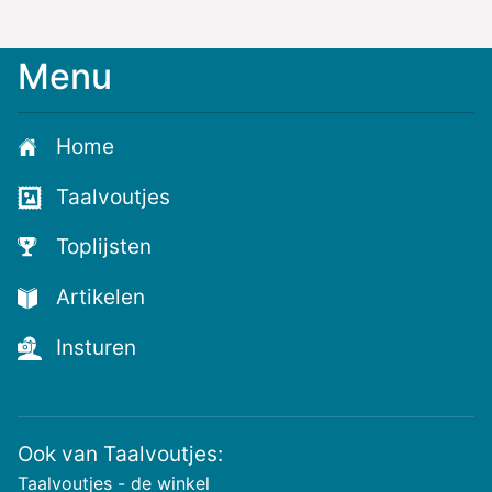
Menu
Meld
je
aan
Home
voor
de
Taalvoutjes
nieuwste
voutjes
Toplijsten
en
de
Artikelen
voutste
nieuwtjes!
Insturen
Ook van Taalvoutjes:
Taalvoutjes - de winkel