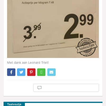
Met dank aan Leonard Triet!
Taalvoutje