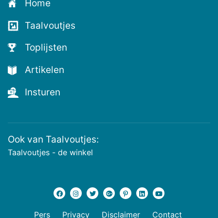
Home
voor
de
Taalvoutjes
nieuwste
voutjes
Toplijsten
en
de
Artikelen
voutste
nieuwtjes!
Insturen
Ook van Taalvoutjes:
Taalvoutjes - de winkel
Pers
Privacy
Disclaimer
Contact