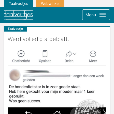
Taalvoutjes
Webwinkel
Menu
Taalvoutje
Werd volledig afgeblaft.