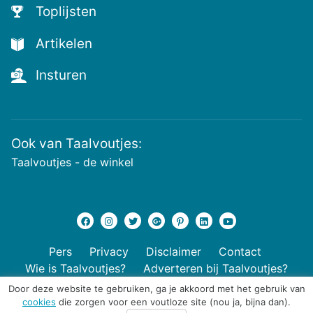
voutjes
Toplijsten
en
de
Artikelen
voutste
nieuwtjes!
Insturen
Ook van Taalvoutjes:
Taalvoutjes - de winkel
Pers
Privacy
Disclaimer
Contact
Wie is Taalvoutjes?
Adverteren bij Taalvoutjes?
Door deze website te gebruiken, ga je akkoord met het gebruik van
cookies
die zorgen voor een voutloze site (nou ja, bijna dan).