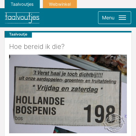
Taalvoutjes
Webwinkel
Menu
Taalvoutje
Hoe bereid ik die?