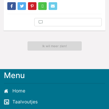
Ik wil meer zien!
Menu
Meld
je
aan
Home
voor
de
Taalvoutjes
nieuwste