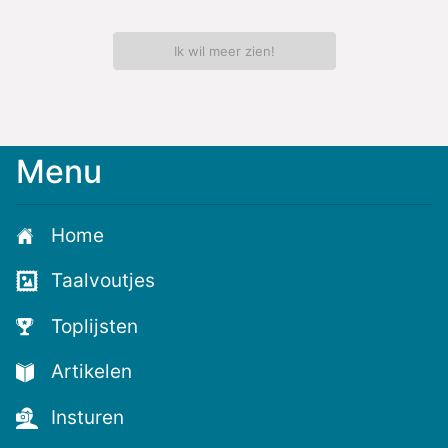
Ik wil meer zien!
Menu
Meld
je
aan
Home
voor
de
Taalvoutjes
nieuwste
voutjes
Toplijsten
en
de
Artikelen
voutste
nieuwtjes!
Insturen