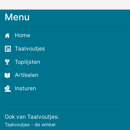
Menu
Meld
je
aan
Home
voor
de
Taalvoutjes
nieuwste
voutjes
Toplijsten
en
de
Artikelen
voutste
nieuwtjes!
Insturen
Ook van Taalvoutjes:
Taalvoutjes - de winkel