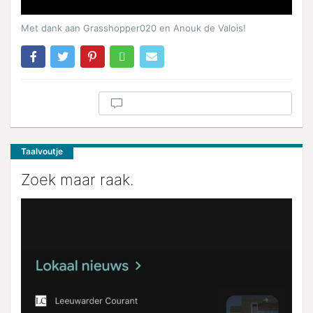
Met dank aan Grasshopper020 en Anouk de Valois!
Taalvoutje
Zoek maar raak.