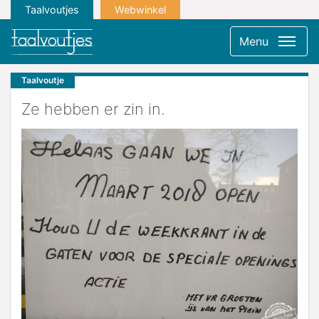
Taalvoutjes
Webwinkel
Menu
Taalvoutje
Ze hebben er zin in.