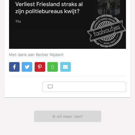
Met dank aan Berber Nijdam!
Ik wil meer zien!