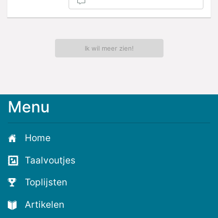
Ik wil meer zien!
Menu
Meld
je
aan
Home
voor
de
Taalvoutjes
nieuwste
voutjes
Toplijsten
en
de
Artikelen
voutste