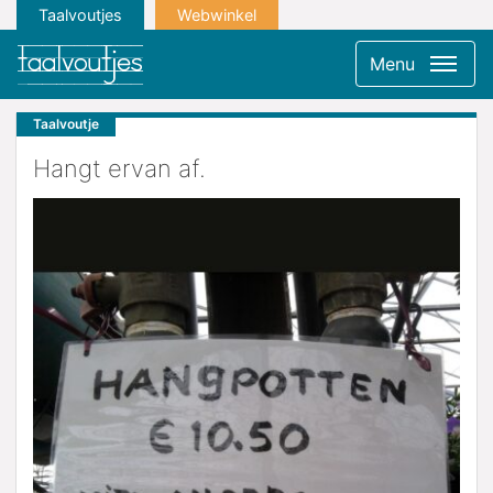
Taalvoutjes
Webwinkel
Menu
Taalvoutje
Hangt ervan af.