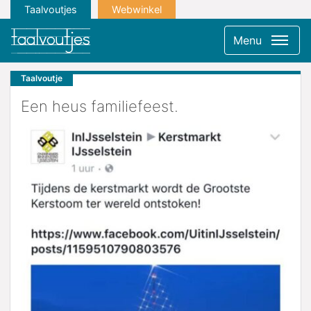
Taalvoutjes
Webwinkel
Menu
Taalvoutje
Een heus familiefeest.