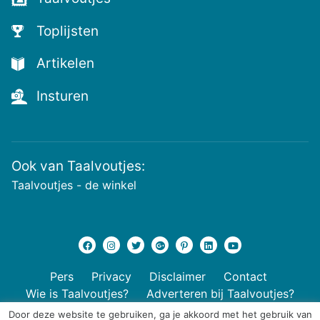
nieuwste
voutjes
Toplijsten
en
de
Artikelen
voutste
nieuwtjes!
Insturen
Ook van Taalvoutjes:
Taalvoutjes - de winkel
Pers
Privacy
Disclaimer
Contact
Wie is Taalvoutjes?
Adverteren bij Taalvoutjes?
Door deze website te gebruiken, ga je akkoord met het gebruik van