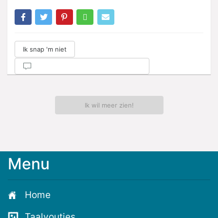
Ik snap 'm niet
Ik wil meer zien!
Menu
Meld
je
aan
Home
voor
de
Taalvoutjes