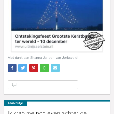
Met dank aan Shanna Jansen van Jorksveld!
Taalvoutje
Ik krab me nog even achter de