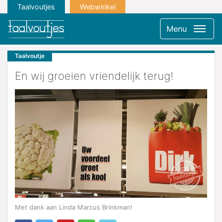
Taalvoutjes
Webwinkel
Menu
Taalvoutje
En wij groeien vriendelijk terug!
Met dank aan Linda Marcus Brinkman!