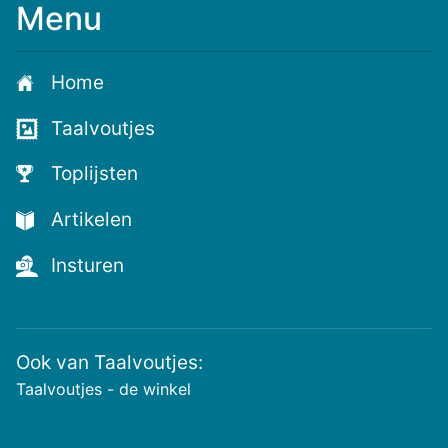
Menu
Meld
je
aan
Home
voor
de
Taalvoutjes
nieuwste
voutjes
Toplijsten
en
de
Artikelen
voutste
nieuwtjes!
Insturen
Ook van Taalvoutjes:
Taalvoutjes - de winkel