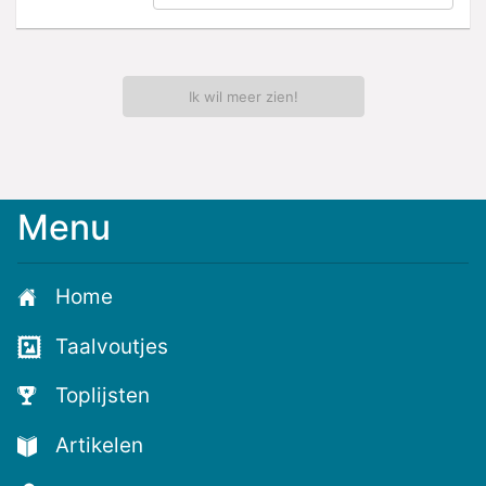
Ik wil meer zien!
Menu
Meld
je
aan
Home
voor
de
Taalvoutjes
nieuwste
voutjes
Toplijsten
en
de
Artikelen
voutste