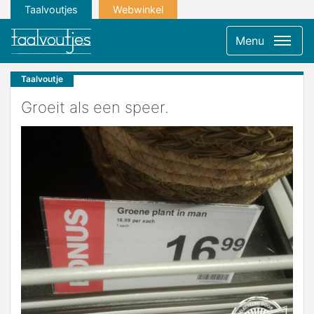
Taalvoutjes
Webwinkel
Menu
Taalvoutje
Groeit als een speer.