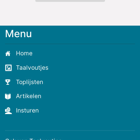
Menu
Meld
je
aan
Home
voor
de
Taalvoutjes
nieuwste
voutjes
Toplijsten
en
de
Artikelen
voutste
nieuwtjes!
Insturen