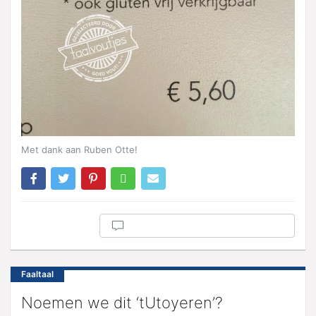
Met dank aan Ruben Otte!
Faaltaal
Noemen we dit ‘tUtoyeren’?