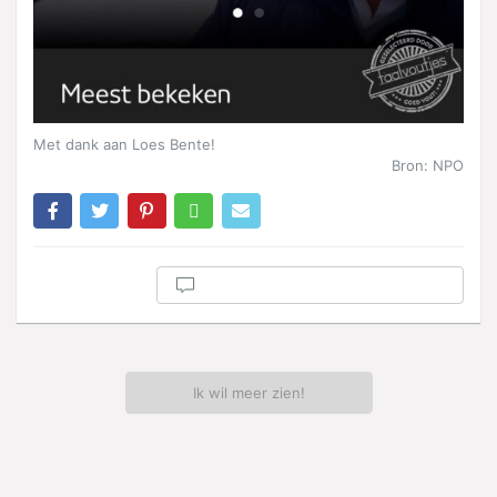
Met dank aan Loes Bente!
Bron: NPO
Ik wil meer zien!