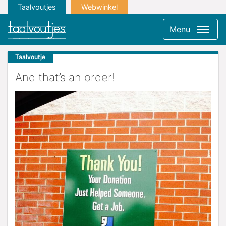
Taalvoutjes
Webwinkel
Menu
Taalvoutje
And that’s an order!