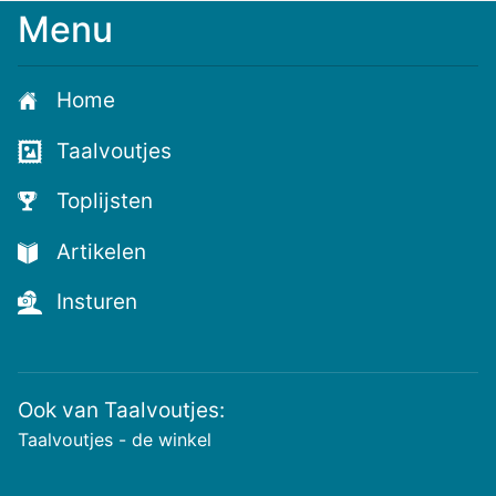
Menu
Meld
je
aan
Home
voor
de
Taalvoutjes
nieuwste
voutjes
Toplijsten
en
de
Artikelen
voutste
nieuwtjes!
Insturen
Ook van Taalvoutjes:
Taalvoutjes - de winkel