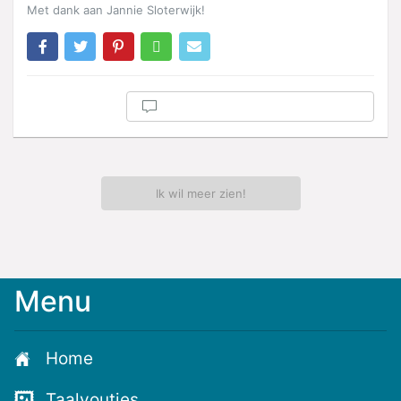
Met dank aan Jannie Sloterwijk!
Ik wil meer zien!
Menu
Meld
je
aan
Home
voor
de
Taalvoutjes