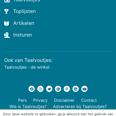
nieuwste
voutjes
Toplijsten
en
de
Artikelen
voutste
nieuwtjes!
Insturen
Ook van Taalvoutjes:
Taalvoutjes - de winkel
Pers
Privacy
Disclaimer
Contact
Wie is Taalvoutjes?
Adverteren bij Taalvoutjes?
Door deze website te gebruiken, ga je akkoord met het gebruik van