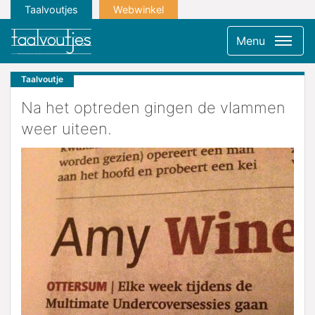
Taalvoutjes
Webwinkel
Menu
Taalvoutje
Na het optreden gingen de vlammen
weer uiteen.