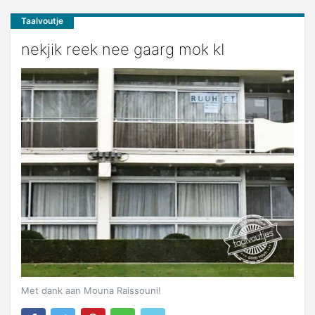
Taalvoutje
nekjik reek nee gaarg mok kI
Met dank aan Mouna Raissouni!