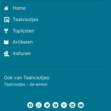
aan
Home
voor
de
Taalvoutjes
nieuwste
voutjes
Toplijsten
en
de
Artikelen
voutste
nieuwtjes!
Insturen
Ook van Taalvoutjes:
Taalvoutjes - de winkel