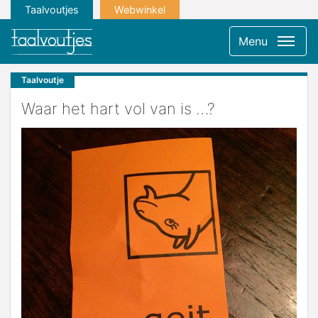
Taalvoutjes
Webwinkel
Menu
Taalvoutje
Waar het hart vol van is …?