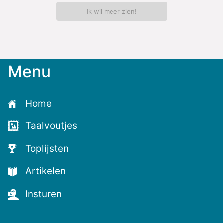
Ik wil meer zien!
Menu
Meld
je
aan
Home
voor
de
Taalvoutjes
nieuwste
voutjes
Toplijsten
en
de
Artikelen
voutste
nieuwtjes!
Insturen