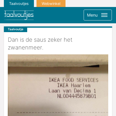
Taalvoutjes
Webwinkel
Menu
Taalvoutje
Dan is de saus zeker het
zwanenmeer.