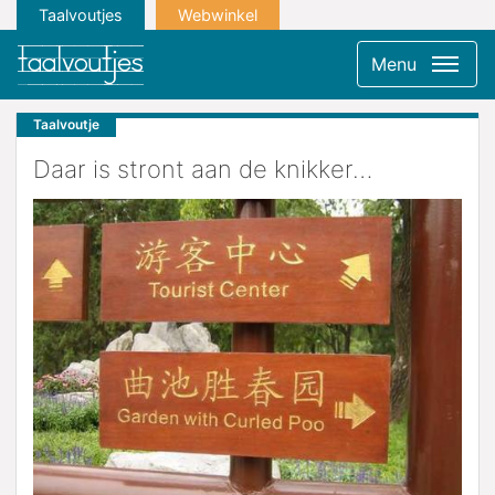
Taalvoutjes
Webwinkel
Menu
Taalvoutje
Daar is stront aan de knikker…