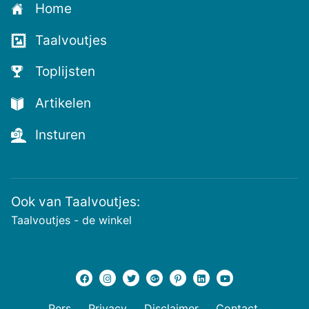
Home
voor
de
Taalvoutjes
nieuwste
voutjes
Toplijsten
en
de
Artikelen
voutste
nieuwtjes!
Insturen
Ook van Taalvoutjes:
Taalvoutjes - de winkel
Pers
Privacy
Disclaimer
Contact