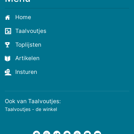
je
aan
Home
voor
de
Taalvoutjes
nieuwste
voutjes
Toplijsten
en
de
Artikelen
voutste
nieuwtjes!
Insturen
Ook van Taalvoutjes:
Taalvoutjes - de winkel