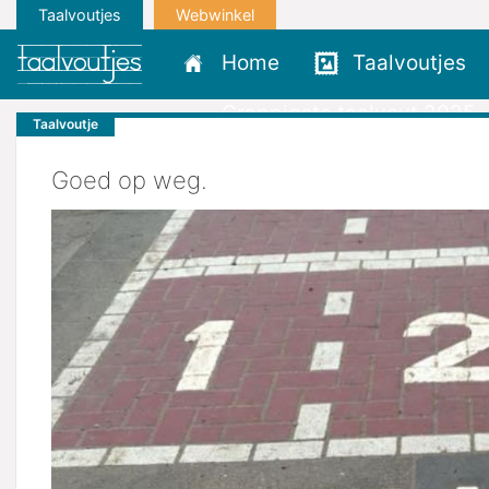
Taalvoutjes
Webwinkel
Home
Taalvoutjes
Grappigste taalvout 2025
Taalvoutje
Goed op weg.