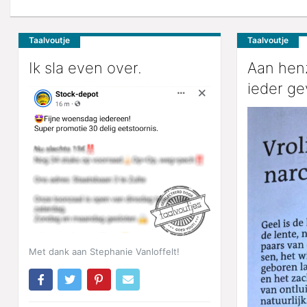
Taalvoutje
Taalvoutje
Ik sla even over.
Aan henz
ieder gev
Met dank aan Stephanie Vanloffelt!