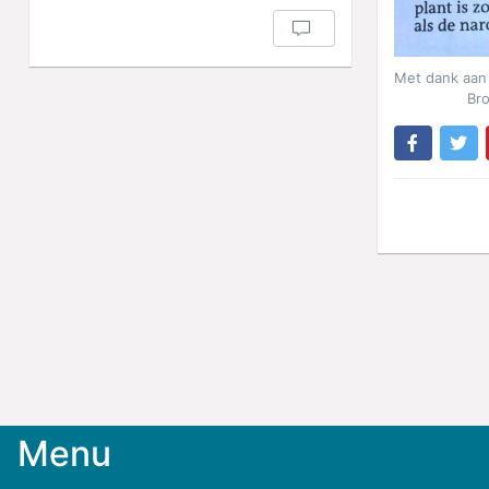
Met dank aan 
Br
Menu
Meld
je