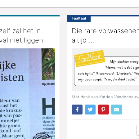
Faaltaal
elf zal het in
Die rare volwassene
al niet liggen.
altijd …
Met dank aan Katrien Vandenheuve