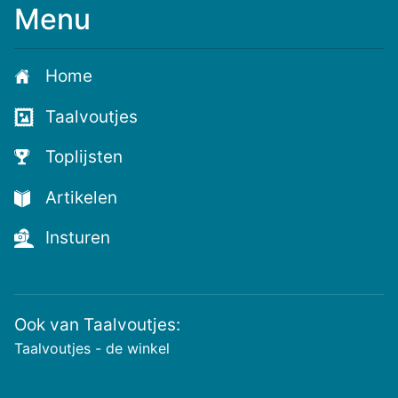
Menu
Meld
je
aan
Home
voor
de
Taalvoutjes
nieuwste
voutjes
Toplijsten
en
de
Artikelen
voutste
nieuwtjes!
Insturen
Ook van Taalvoutjes:
Taalvoutjes - de winkel