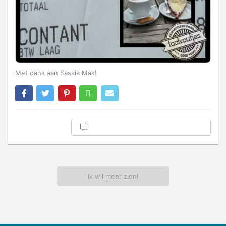
Met dank aan Saskia Mak!
Ik wil meer zien!