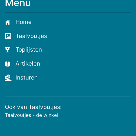
Menu
Meld
je
aan
Home
voor
de
Taalvoutjes
nieuwste
voutjes
Toplijsten
en
de
Artikelen
voutste
nieuwtjes!
Insturen
Ook van Taalvoutjes:
Taalvoutjes - de winkel