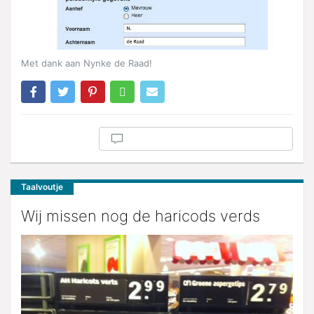
Met dank aan Nynke de Raad!
Taalvoutje
Wij missen nog de haricods verds