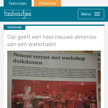
Taalvoutjes
Webwinkel
Menu
Taalvoutje
Dat geeft een heel nieuwe dimensie
aan een waterballet