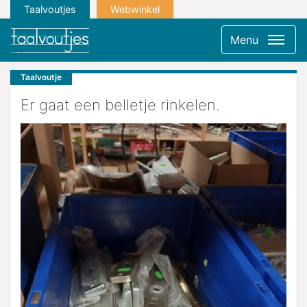
Taalvoutjes
Webwinkel
Menu
Taalvoutje
Er gaat een belletje rinkelen.