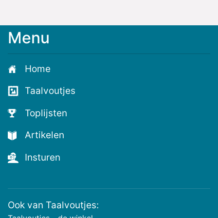
Menu
Meld
je
aan
Home
voor
de
Taalvoutjes
nieuwste
voutjes
Toplijsten
en
de
Artikelen
voutste
nieuwtjes!
Insturen
Ook van Taalvoutjes:
Taalvoutjes - de winkel