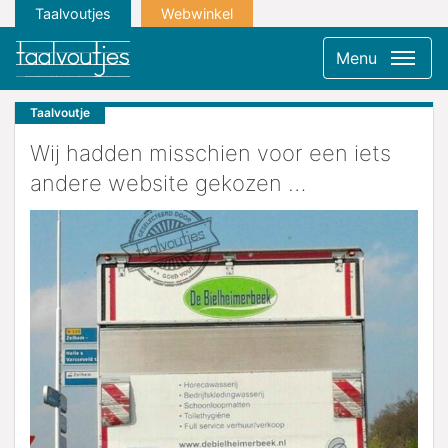
Taalvoutjes
Webwinkel
Menu
Taalvoutje
Wij hadden misschien voor een iets
andere website gekozen …