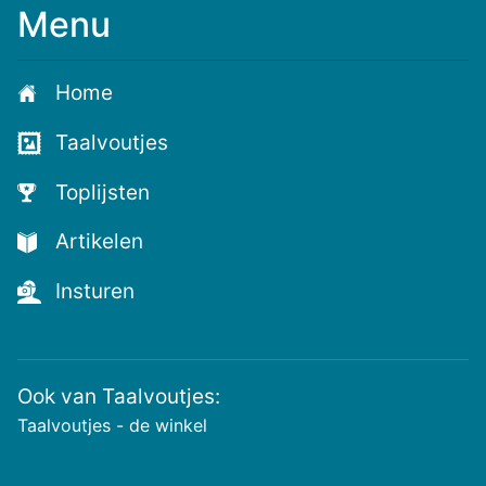
Menu
Meld
je
aan
Home
voor
de
Taalvoutjes
nieuwste
voutjes
Toplijsten
en
de
Artikelen
voutste
nieuwtjes!
Insturen
Ook van Taalvoutjes:
Taalvoutjes - de winkel