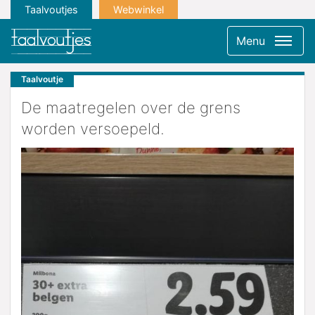
Taalvoutjes
Webwinkel
Menu
Taalvoutje
De maatregelen over de grens
worden versoepeld.