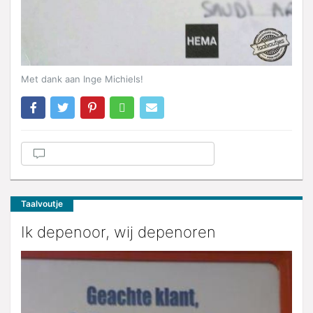
Met dank aan Inge Michiels!
Taalvoutje
Ik depenoor, wij depenoren