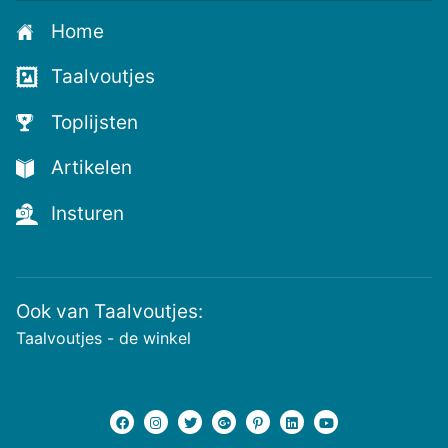
aan
Home
voor
de
Taalvoutjes
nieuwste
voutjes
Toplijsten
en
de
Artikelen
voutste
nieuwtjes!
Insturen
Ook van Taalvoutjes:
Taalvoutjes - de winkel