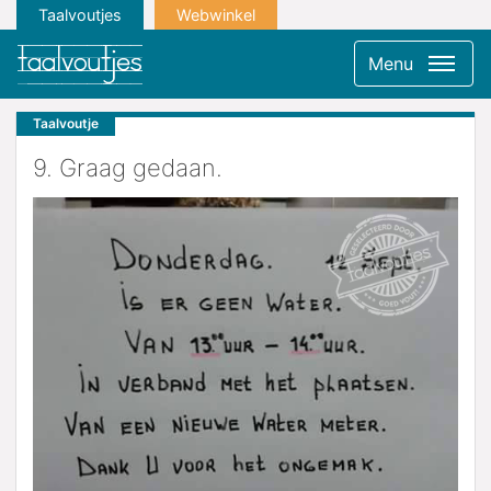
Taalvoutjes
Webwinkel
Menu
Taalvoutje
9. Graag gedaan.