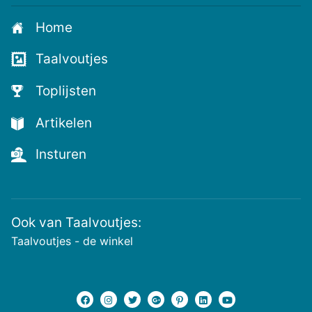
je
aan
Home
voor
de
Taalvoutjes
nieuwste
voutjes
Toplijsten
en
de
Artikelen
voutste
nieuwtjes!
Insturen
Ook van Taalvoutjes:
Taalvoutjes - de winkel