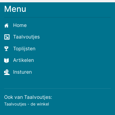
Menu
Meld
je
aan
Home
voor
de
Taalvoutjes
nieuwste
voutjes
Toplijsten
en
de
Artikelen
voutste
nieuwtjes!
Insturen
Ook van Taalvoutjes:
Taalvoutjes - de winkel