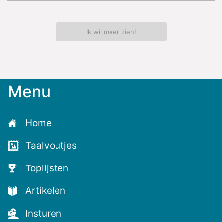
Ik wil meer zien!
Menu
Meld
je
aan
Home
voor
de
Taalvoutjes
nieuwste
voutjes
Toplijsten
en
de
Artikelen
voutste
nieuwtjes!
Insturen