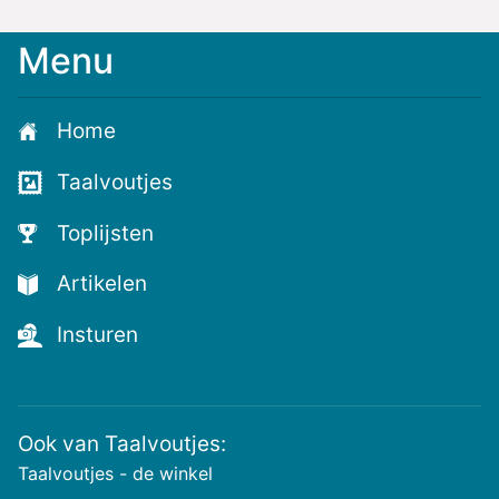
Menu
Meld
je
aan
Home
voor
de
Taalvoutjes
nieuwste
voutjes
Toplijsten
en
de
Artikelen
voutste
nieuwtjes!
Insturen
Ook van Taalvoutjes:
Taalvoutjes - de winkel