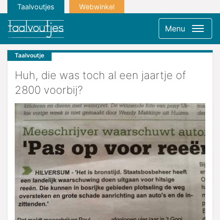
Taalvoutjes
Webwinkel
Menu
Taalvoutje
Huh, die was toch al een jaartje of
2800 voorbij?