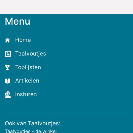
Menu
Meld
je
aan
Home
voor
de
Taalvoutjes
nieuwste
voutjes
Toplijsten
en
de
Artikelen
voutste
nieuwtjes!
Insturen
Ook van Taalvoutjes:
Taalvoutjes - de winkel