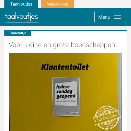
Taalvoutjes
Webwinkel
Menu
Taalvoutje
Voor kleine en grote boodschappen.