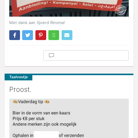
Met dank aan Sjoerd Rinsma!
Taalvoutje
Proost.