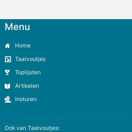
Menu
Meld
je
aan
Home
voor
de
Taalvoutjes
nieuwste
voutjes
Toplijsten
en
de
Artikelen
voutste
nieuwtjes!
Insturen
Ook van Taalvoutjes: