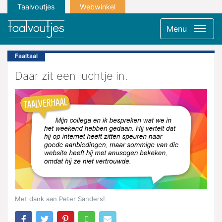
Taalvoutjes
Webwinkel
Menu
Faaltaal
Daar zit een luchtje in.
Met dank aan Peter Sanders!