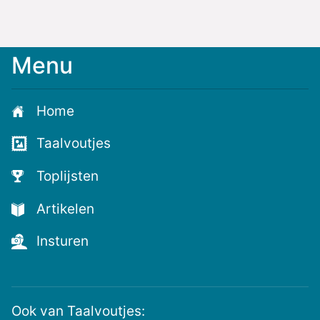
Menu
Meld
je
aan
Home
voor
de
Taalvoutjes
nieuwste
voutjes
Toplijsten
en
de
Artikelen
voutste
nieuwtjes!
Insturen
Ook van Taalvoutjes: