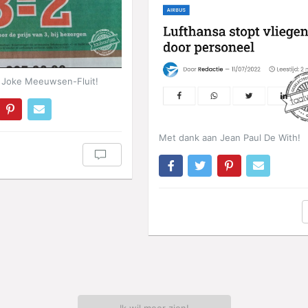
 Joke Meeuwsen-Fluit!
Met dank aan Jean Paul De With!
Ik wil meer zien!