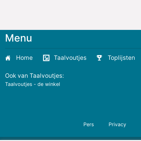
Menu
Meld
je
aan
Home
Taalvoutjes
Toplijsten
voor
de
Ook van Taalvoutjes:
nieuwste
voutjes
Taalvoutjes - de winkel
en
de
voutste
nieuwtjes!
Pers
Privacy