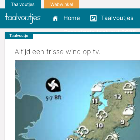
Taalvoutjes
Webwinkel
Home
Taalvoutjes
Grappigste taalvout 2025
Taalvoutje
Altijd een frisse wind op tv.