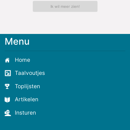
Ik wil meer zien!
Menu
Meld
je
aan
Home
voor
de
Taalvoutjes
nieuwste
voutjes
Toplijsten
en
de
Artikelen
voutste
nieuwtjes!
Insturen