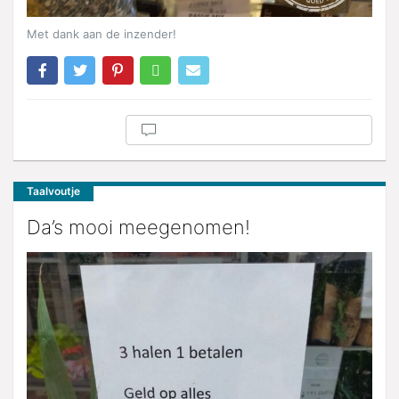
Met dank aan de inzender!
Taalvoutje
Da’s mooi meegenomen!