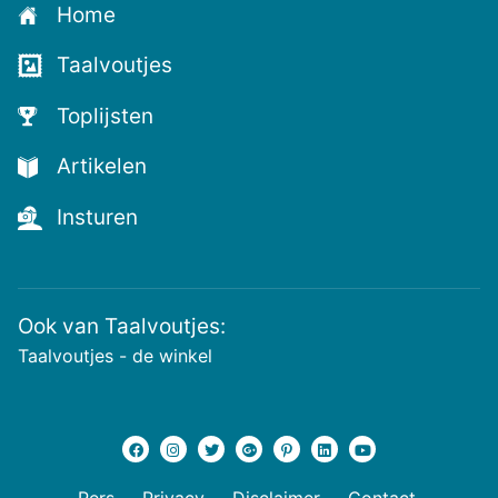
Home
voor
de
Taalvoutjes
nieuwste
voutjes
Toplijsten
en
de
Artikelen
voutste
nieuwtjes!
Insturen
Ook van Taalvoutjes:
Taalvoutjes - de winkel
Pers
Privacy
Disclaimer
Contact