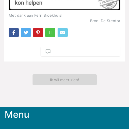
Met dank aan Ferri Broekhuis!
Bron: De Stentor
Ik wil meer zien!
Menu
Meld
je
aan