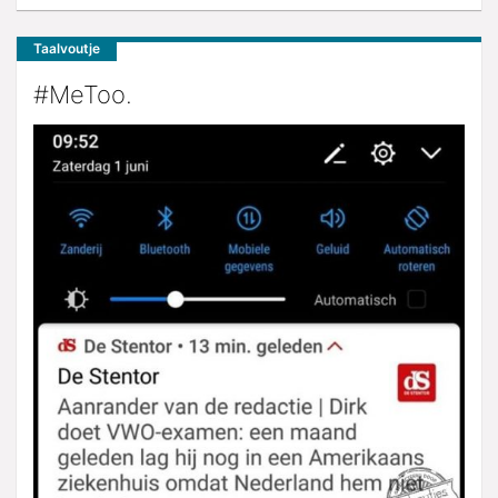
Taalvoutje
#MeToo.