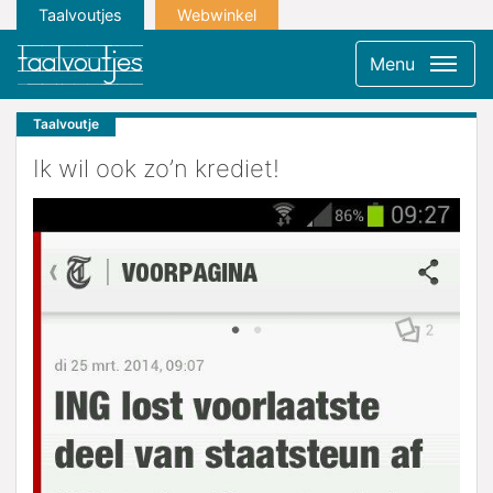
Taalvoutjes
Webwinkel
Menu
Taalvoutje
Ik wil ook zo’n krediet!