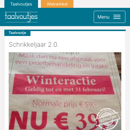
Taalvoutjes
Webwinkel
Menu
Taalvoutje
Schrikkeljaar 2.0.