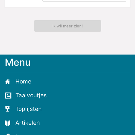
Ik wil meer zien!
Menu
Meld
je
aan
Home
voor
de
Taalvoutjes
nieuwste
voutjes
Toplijsten
en
de
Artikelen
voutste