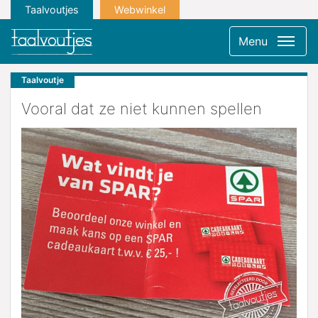
Taalvoutjes
Webwinkel
Menu
Taalvoutje
Vooral dat ze niet kunnen spellen