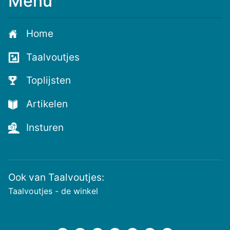
Menu
Meld
je
aan
Home
voor
de
Taalvoutjes
nieuwste
voutjes
Toplijsten
en
de
Artikelen
voutste
nieuwtjes!
Insturen
Ook van Taalvoutjes:
Taalvoutjes - de winkel