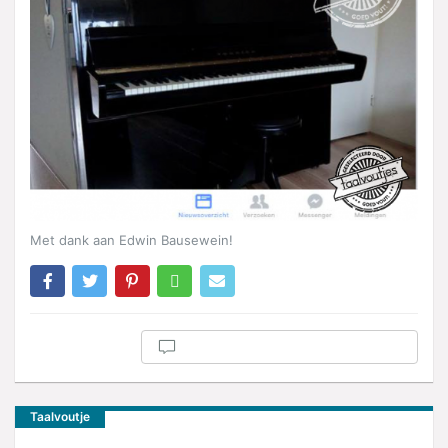
Met dank aan Edwin Bausewein!
Taalvoutje