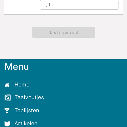
Ik wil meer zien!
Menu
Meld
je
aan
Home
voor
de
Taalvoutjes
nieuwste
voutjes
Toplijsten
en
de
Artikelen