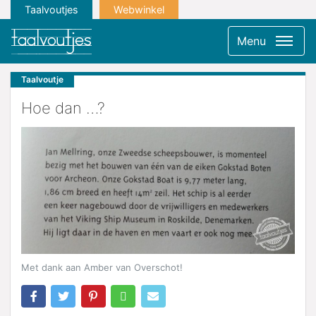
Taalvoutjes
Webwinkel
Menu
Taalvoutje
Hoe dan …?
Met dank aan Amber van Overschot!