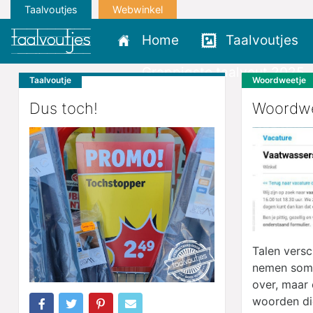
Taalvoutjes
Webwinkel
Home
Taalvoutjes
Grappigste taalvout 2025
Taalvoutje
Woordweetje
Dus toch!
Woordwe
Talen versc
nemen soms
over, maar 
woorden die