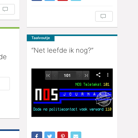
Taalvoutje
“Net leefde ik nog?”
 de