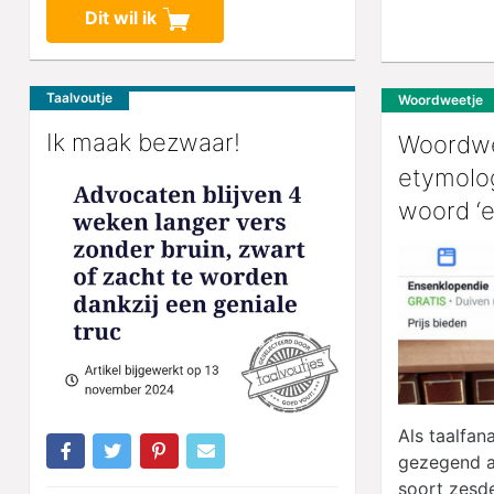
Dit wil ik
Taalvoutje
Woordweetje
Ik maak bezwaar!
Woordwe
etymolo
woord ‘e
Als taalfan
gezegend a
soort zesde