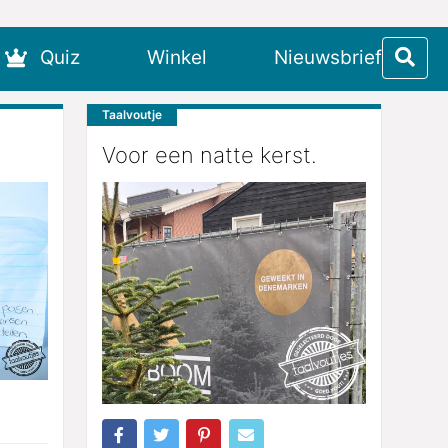
Quiz
Winkel
Nieuwsbrief
Taalvoutje
Voor een natte kerst.