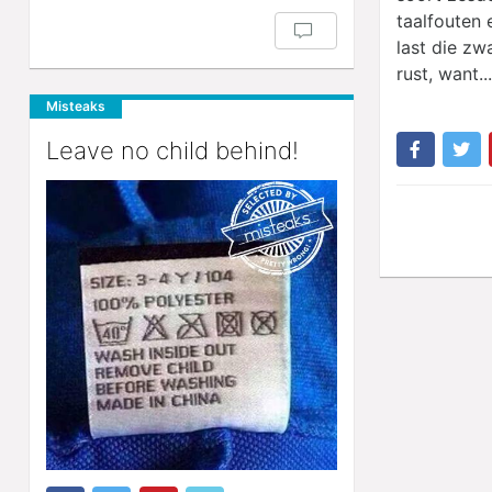
taalfouten 
last die zw
rust, want...
Misteaks
Leave no child behind!