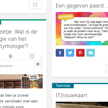
Een gegeven paard 
etje: Wat is de
gie van het
tymologie’?
Taalvoutje
(T)rouwkaart
aat ben je zowel
ls vervloekt met een
 zintuig voor