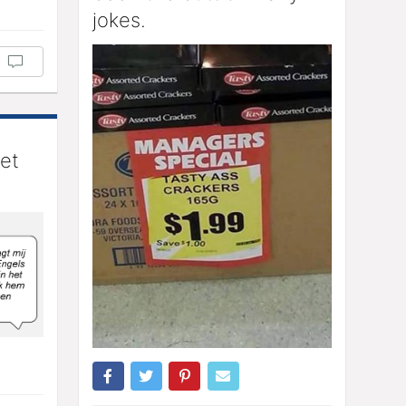
jokes.
iet