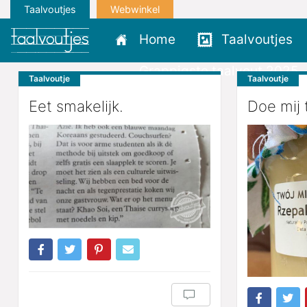
Taalvoutjes
Webwinkel
Home
Taalvoutjes
Grappigste taalvout 2025
Taalvoutje
Taalvoutje
Eet smakelijk.
Doe mij 