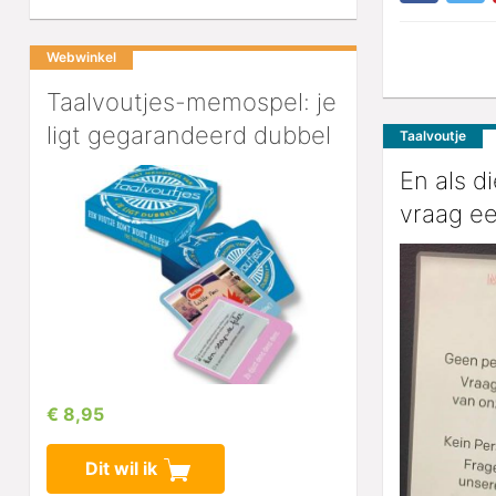
Webwinkel
Taalvoutjes-memospel: je
ligt gegarandeerd dubbel
Taalvoutje
En als di
vraag e
€ 8,95
Dit wil ik