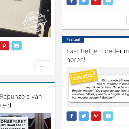
Faaltaal
Laat het je moeder n
horen!
 Rapunzels van
reld.