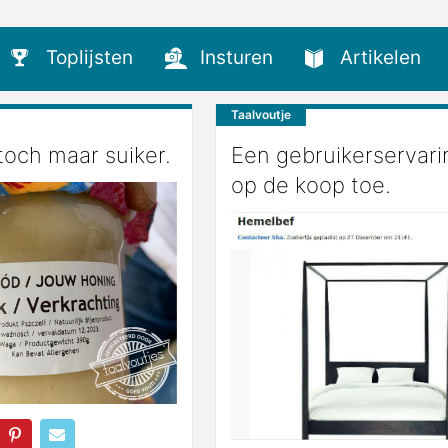
Toplijsten
Insturen
Artikelen
Taalvoutje
toch maar suiker.
Een gebruikerservari
op de koop toe.